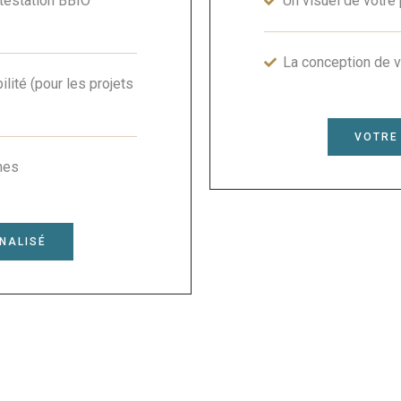
testation BBIO
Un visuel de votre 
La conception de v
lité (pour les projets
VOTRE
mes
NALISÉ